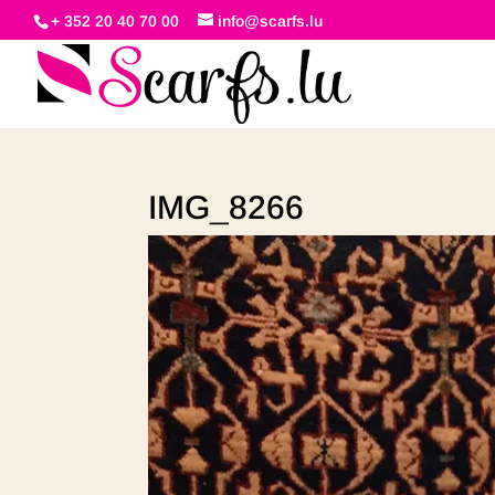
+ 352 20 40 70 00
info@scarfs.lu
IMG_8266