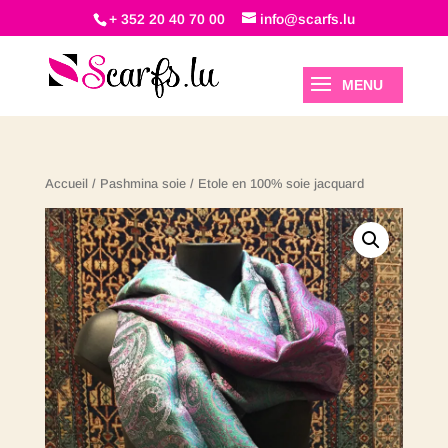
+ 352 20 40 70 00
info@scarfs.lu
Accueil
/
Pashmina soie
/ Etole en 100% soie jacquard