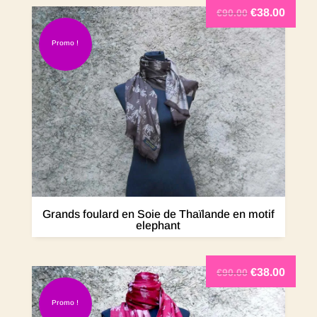
€
38.00
€
90.00
Promo !
Grands foulard en Soie de Thaïlande en motif
elephant
€
38.00
€
90.00
Promo !