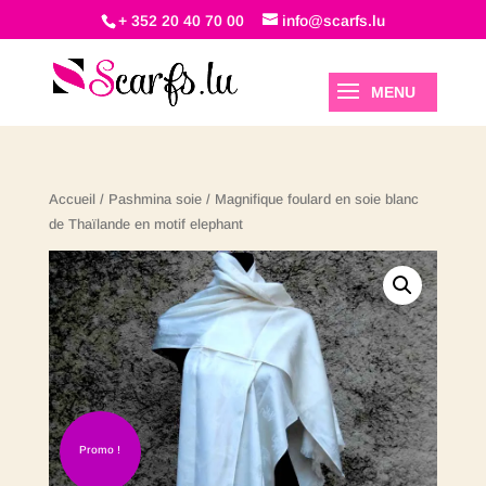
+ 352 20 40 70 00
info@scarfs.lu
Accueil
/
Pashmina soie
/ Magnifique foulard en soie blanc
de Thaïlande en motif elephant
Promo !