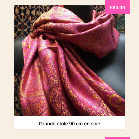
€
80.00
Grande étole 90 cm en soie