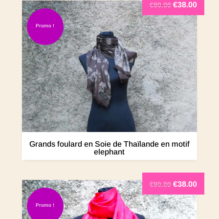
€
38.00
€
90.00
Promo !
Grands foulard en Soie de Thaïlande en motif
elephant
€
38.00
€
90.00
Promo !