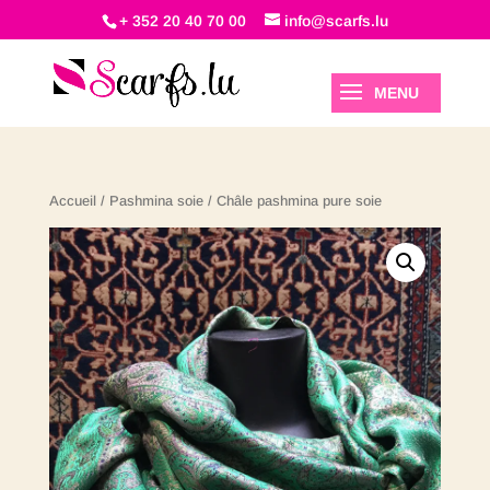
+ 352 20 40 70 00
info@scarfs.lu
Accueil
/
Pashmina soie
/ Châle pashmina pure soie